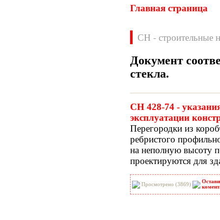
Главная страница
СН - строительные 
Документ соотв
стекла
.
Нормативные документы
ВН
ВНП
СН 428-74 - указани
ВНТП
ВСН
эксплуатации конст
ГН
ГОСТЫ
Перегородки из короб
ГСН
ГЭСН
ребристого профильно
ГЭСНм
ГЭСНп
на неполную высоту п
ГЭСНр-2001
ЕНиР
проектируются для зд
МДС
МУ
НПБ
НПРМ
Остави
ОКП
ОНТП
Просмотрено (3869)
комент
ОСТН
ПБ
ПОТ
ППБ
РД
РДС