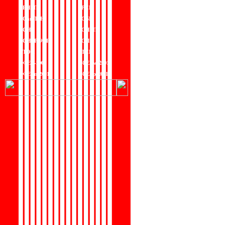
РНиП
РСН
СанПиН
СБЦ
СН
СНиП
СНиР-91 Р
СП
ТОИ
ТСН
ФЕР-2001
ФЕРм-2001
ФЕРп-2001
ФЕРр-2001