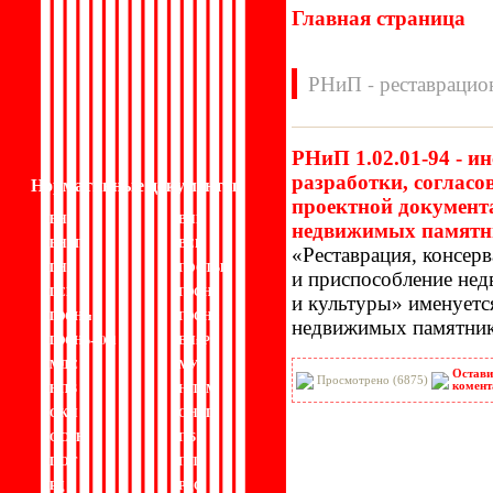
Главная страница
РНиП - реставрацио
РНиП 1.02.01-94 - ин
разработки, согласо
Нормативные документы
проектной документ
ВН
ВНП
недвижимых памятн
ВНТП
ВСН
«Реставрация
, консер
ГН
ГОСТЫ
и приспособление не
ГСН
ГЭСН
и культуры» именуетс
ГЭСНм
ГЭСНп
недвижимых памятник
ГЭСНр-2001
ЕНиР
МДС
МУ
Остави
Просмотрено (6875)
НПБ
НПРМ
комент
ОКП
ОНТП
ОСТН
ПБ
ПОТ
ППБ
РД
РДС