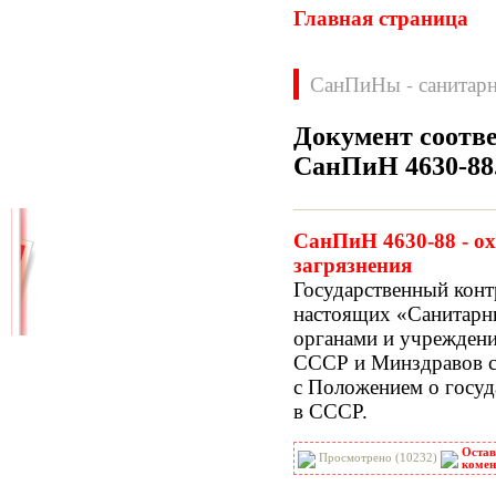
Главная страница
СанПиНы - санитарн
Документ соотве
СанПиН 4630-88
Нормативные документы
ВН
ВНП
СанПиН 4630-88 - ох
ВНТП
ВСН
загрязнения
ГН
ГОСТЫ
Государственный конт
ГСН
ГЭСН
настоящих
«Санитарн
ГЭСНм
ГЭСНп
органами и учрежден
ГЭСНр-2001
ЕНиР
СССР и Минздравов с
МДС
МУ
с Положением о госуд
НПБ
НПРМ
в СССР.
ОКП
ОНТП
ОСТН
ПБ
Остав
Просмотрено (10232)
ПОТ
ППБ
комен
РД
РДС