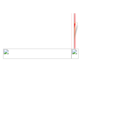
РНиП
РСН
СанПиН
СБЦ
СН
СНиП
СНиР-91 Р
СП
ТОИ
ТСН
ФЕР-2001
ФЕРм-2001
ФЕРп-2001
ФЕРр-2001