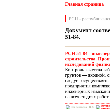
Главная страница
РСН - республиканс
Документ соотв
51-84
.
Нормативные документы
ВН
ВНП
РСН 51-84 - инжене
ВНТП
ВСН
строительства. Про
ГН
ГОСТЫ
исследований физико
ГСН
ГЭСН
Контроль качества ла
ГЭСНм
ГЭСНп
грунтов — входной, 
ГЭСНр-2001
ЕНиР
следует осуществлять 
МДС
МУ
предприятия комплекс
НПБ
НПРМ
инженерных изысканий
ОКП
ОНТП
на всех стадиях работ.
ОСТН
ПБ
ПОТ
ППБ
Остави
Просмотрено (4623)
РД
РДС
комент