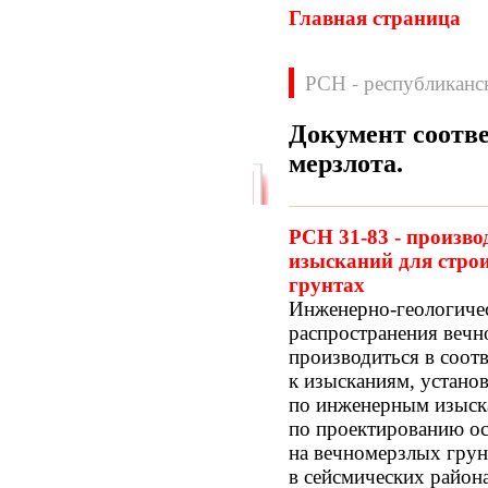
Главная страница
РСН - республиканс
Документ соотве
мерзлота
.
Нормативные документы
ВН
ВНП
РСН 31-83 - произво
ВНТП
ВСН
изысканий для стро
ГН
ГОСТЫ
грунтах
ГСН
ГЭСН
Инженерно-геологичес
ГЭСНм
ГЭСНп
распространения веч
ГЭСНр-2001
ЕНиР
произво­диться в соо
МДС
МУ
к изысканиям, устан
НПБ
НПРМ
по инженерным изыска
ОКП
ОНТП
по проектированию ос
ОСТН
ПБ
на вечномерзлых грунт
ПОТ
ППБ
в сейсмических район
РД
РДС