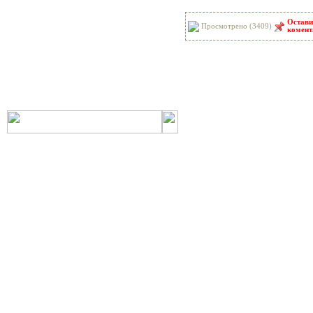
РНиП
РСН
Остави
СанПиН
СБЦ
Просмотрено (3409)
комент
СН
СНиП
СНиР-91 Р
СП
ТОИ
ТСН
ФЕР-2001
ФЕРм-2001
ФЕРп-2001
ФЕРр-2001