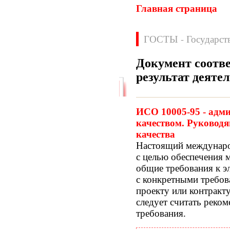
Главная страница
ГОСТЫ - Государст
Документ соотве
результат деяте
Нормативные документы
ВН
ВНП
ИСО 10005-95 - адм
ВНТП
ВСН
качеством. Руковод
ГН
ГОСТЫ
качества
ГСН
ГЭСН
Настоящий междунаро
ГЭСНм
ГЭСНп
с целью обеспечения 
ГЭСНр-2001
ЕНиР
общие требования к э
МДС
МУ
с конкретными требов
НПБ
НПРМ
проекту или контракт
ОКП
ОНТП
следует считать реко
ОСТН
ПБ
требования.
ПОТ
ППБ
РД
РДС