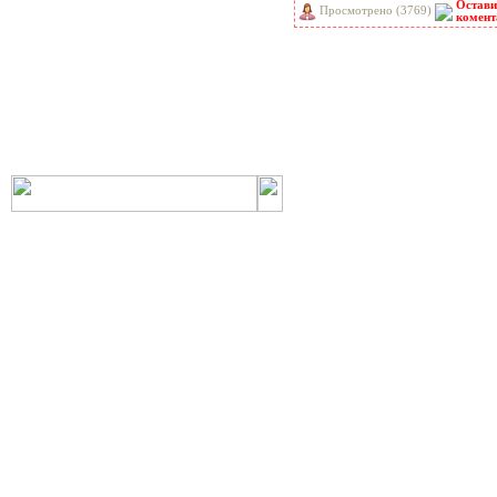
Остави
Просмотрено (3769)
РНиП
РСН
комент
СанПиН
СБЦ
СН
СНиП
СНиР-91 Р
СП
ТОИ
ТСН
ФЕР-2001
ФЕРм-2001
ФЕРп-2001
ФЕРр-2001