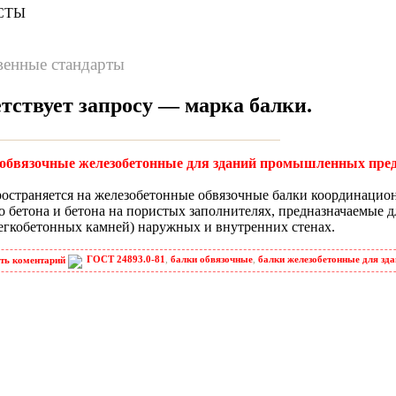
СТЫ
венные стандарты
етствует запросу —
марка балки
.
и обвязочные железобетонные для зданий промышленных пре
ространяется на железобетонные обвязочные балки координаци
о бетона и бетона на пористых заполнителях, предназначаемые 
егкобетонных камней) наружных и внутренних стенах.
ГОСТ 24893.0-81
,
балки обвязочные
,
балки железобетонные для зд
ть коментарий