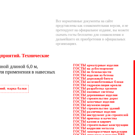
Все нормативные документы на сайте
представлены как ознакомительная версия, и не
претендуют на официальное издание, вы можете
скачать госты бесплатно для ознакомления и
дальнейшего их приобретения в официальных
организациях.
дприятий. Технические
ГОСТЫ арматурные изделия
онной длиной
6,0 м
,
ГОСТЫ на асбестоцемент
для применения в навесных
ГОСТЫ по безопасности
ГОСТЫ изделия из бетона
ГОСТЫ дорожный битум
ГОСТЫ железнобетонные блоки
ГОСТЫ гидроизоляция кровли
ГОСТЫ разработка грунтов
аний
,
марка балки
ГОСТЫ оконные системы
ГОСТЫ деревянные изделия
ГОСТЫ строительство дорог
ГОСТЫ замочные изделия
ГОСТЫ шумоизоляция
ГОСТЫ строительство зданий
ГОСТЫ различные изделия
ГОСТЫ инструмент для строителей
ГОСТЫ приемка и качества
ГОСТЫ камни и кирпич
ГОСТЫ строительные конструкции
ГОСТЫ коррозия металла
ГОСТЫ лакокрасочная продукция
ГОСТЫ линолеум и изделия ПВХ