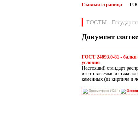
Главная страница
ГО
ГОСТЫ - Государст
Документ соотв
Нормативные документы
ГОСТ 24893.0-81 - балк
ВН
ВНП
условия
Настоящий стандарт расп
ВНТП
ВСН
изготовляемые из тяжелог
ГН
ГОСТЫ
каменных
(из
кирпича и л
ГСН
ГЭСН
ГЭСНм
ГЭСНп
Просмотрено (4214)
Остави
ГЭСНр-2001
ЕНиР
МДС
МУ
НПБ
НПРМ
ОКП
ОНТП
ОСТН
ПБ
ПОТ
ППБ
РД
РДС