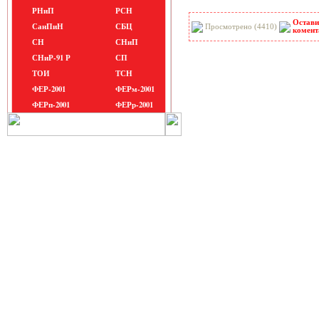
РНиП
РСН
Остави
СанПиН
СБЦ
Просмотрено (4410)
комент
СН
СНиП
СНиР-91 Р
СП
ТОИ
ТСН
ФЕР-2001
ФЕРм-2001
ФЕРп-2001
ФЕРр-2001