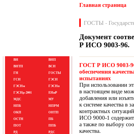
Главная страница
ГОСТЫ - Государст
Документ соотв
Р ИСО 9003-96
.
Нормативные документы
ВН
ВНП
ГОСТ Р ИСО 9003-96
ВНТП
ВСН
обеспечения качеств
ГН
ГОСТЫ
испытаниях
ГСН
ГЭСН
При использовании эт
ГЭСНм
ГЭСНп
в настоящем виде мож
ГЭСНр-2001
ЕНиР
добавления или изъят
МДС
МУ
к системе качества в 
НПБ
НПРМ
контрактных ситуаци
ОКП
ОНТП
ИСО 9000-1 содержит 
ОСТН
ПБ
а также по выбору со
ПОТ
ППБ
качества.
РД
РДС