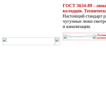
РНиП
РСН
ГОСТ 3634-89 - люк
СанПиН
СБЦ
колодцев. Техническ
СН
СНиП
Настоящий стандарт р
СНиР-91 Р
СП
чугунные люки смотро
ТОИ
ТСН
и канализации.
ФЕР-2001
ФЕРм-2001
ФЕРп-2001
ФЕРр-2001
Остави
Просмотрено (3755)
комент