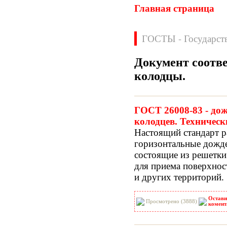
Главная страница
ГОСТЫ - Государст
Документ соотв
колодцы
.
Нормативные документы
ВН
ВНП
ГОСТ 26008-83 - до
ВНТП
ВСН
колодцев. Техническ
ГН
ГОСТЫ
Настоящий стандарт р
ГСН
ГЭСН
горизон­тальные дожд
ГЭСНм
ГЭСНп
состоящие из решетки
ГЭСНр-2001
ЕНиР
для приема поверхнос
МДС
МУ
и других территорий.
НПБ
НПРМ
ОКП
ОНТП
Остави
ОСТН
ПБ
Просмотрено (3888)
комент
ПОТ
ППБ
РД
РДС