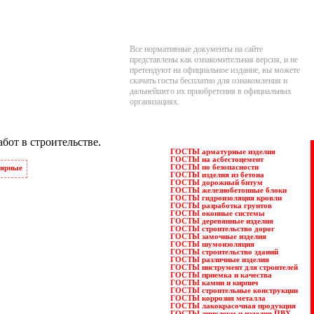
Все нормативные документы на сайте
представлены как ознакомительная версия, и не
претендуют на официальное издание, вы можете
скачать госты бесплатно для ознакомления и
дальнейшего их приобретения в официальных
организациях.
бот в строительстве.
ГОСТЫ арматурные изделия
ГОСТЫ на асбестоцемент
ГОСТЫ по безопасности
лярные
ГОСТЫ изделия из бетона
ГОСТЫ дорожный битум
ГОСТЫ железнобетонные блоки
ГОСТЫ гидроизоляция кровли
ГОСТЫ разработка грунтов
ГОСТЫ оконные системы
ГОСТЫ деревянные изделия
ГОСТЫ строительство дорог
ГОСТЫ замочные изделия
ГОСТЫ шумоизоляция
ГОСТЫ строительство зданий
ГОСТЫ различные изделия
ГОСТЫ инструмент для строителей
ГОСТЫ приемка и качества
ГОСТЫ камни и кирпич
ГОСТЫ строительные конструкции
ГОСТЫ коррозия металла
ГОСТЫ лакокрасочная продукция
ГОСТЫ линолеум и изделия ПВХ