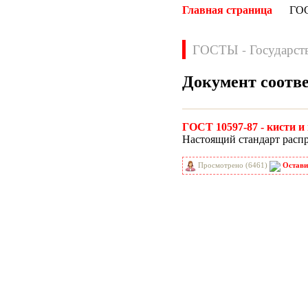
Главная страница
ГО
ГОСТЫ - Государст
Документ соотв
Нормативные документы
ГОСТ 10597-87 - кисти 
ВН
ВНП
Настоящий стандарт распр
ВНТП
ВСН
Просмотрено (6461)
Остави
ГН
ГОСТЫ
ГСН
ГЭСН
ГЭСНм
ГЭСНп
ГЭСНр-2001
ЕНиР
МДС
МУ
НПБ
НПРМ
ОКП
ОНТП
ОСТН
ПБ
ПОТ
ППБ
РД
РДС