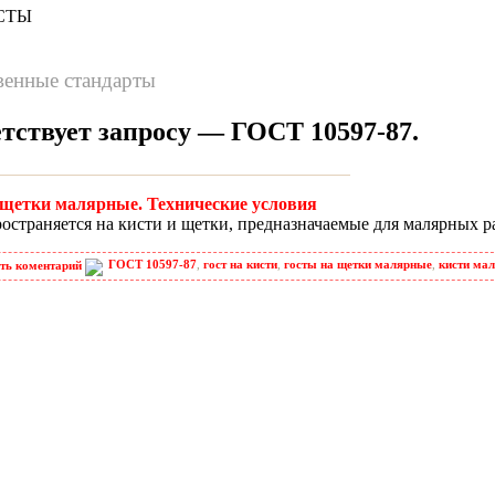
СТЫ
венные стандарты
етствует запросу —
ГОСТ 10597-87
.
и щетки малярные. Технические условия
остраняется на кисти и щетки, предназначаемые для малярных ра
ГОСТ 10597-87
,
гост на кисти
,
госты на щетки малярные
,
кисти ма
ть коментарий