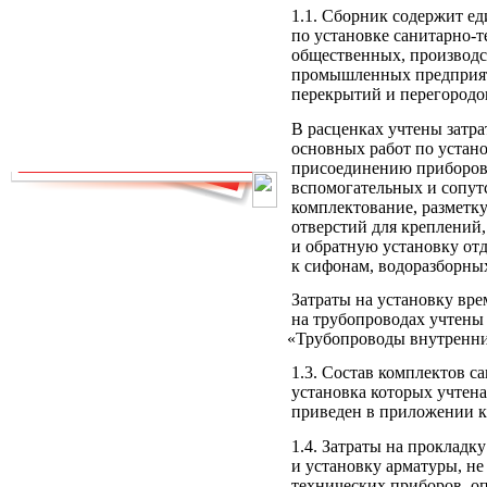
1.1. Сборник содержит е
РНиП
РСН
по установке санитарно-
СанПиН
СБЦ
общественных, производс
СН
СНиП
промышленных предприяти
СНиР-91 Р
СП
перекрытий и перегородо
ТОИ
ТСН
В расценках учтены затр
ФЕР-2001
ФЕРм-2001
основных работ по устан
ФЕРп-2001
ФЕРр-2001
присоединению приборов 
вспомогательных и сопут
комплектование, разметку
отверстий для креплений,
и обратную установку от
к сифонам, водоразборных 
Затраты на установку вр
на трубопроводах учтен
«Трубопроводы
внутренни
1.3. Состав комплектов с
установка которых учтена
приведен в приложении к
1.4. Затраты на проклад
и установку арматуры, не
технических приборов, о