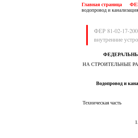
Главная страница
ФЕР
водопровод и канализация
ФЕР 81-02-17-200
внутренние устро
Нормативные документы
ФЕДЕРАЛЬНЫ
ВН
ВНП
НА СТРОИТЕЛЬНЫЕ Р
ВНТП
ВСН
ГН
ГОСТЫ
ГСН
ГЭСН
Водопровод и кана
ГЭСНм
ГЭСНп
ГЭСНр-2001
ЕНиР
МДС
МУ
Техническая часть
НПБ
НПРМ
ОКП
ОНТП
1
ОСТН
ПБ
ПОТ
ППБ
РД
РДС