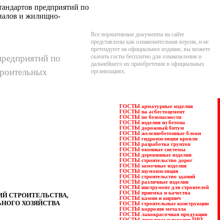
стандартов предприятий по
риалов и жилищно-
Все нормативные документы на сайте
представлены как ознакомительная версия, и не
претендуют на официальное издание, вы можете
 предприятий по
скачать госты бесплатно для ознакомления и
дальнейшего их приобретения в официальных
троительных
организациях.
ГОСТЫ арматурные изделия
ГОСТЫ на асбестоцемент
ГОСТЫ по безопасности
ГОСТЫ изделия из бетона
ГОСТЫ дорожный битум
ГОСТЫ железнобетонные блоки
ГОСТЫ гидроизоляция кровли
ГОСТЫ разработка грунтов
ГОСТЫ оконные системы
ГОСТЫ деревянные изделия
ГОСТЫ строительство дорог
ГОСТЫ замочные изделия
ГОСТЫ шумоизоляция
ГОСТЫ строительство зданий
ГОСТЫ различные изделия
ГОСТЫ инструмент для строителей
ГОСТЫ приемка и качества
ИЙ СТРОИТЕЛЬСТВА,
ГОСТЫ камни и кирпич
НОГО ХОЗЯЙСТВА
ГОСТЫ строительные конструкции
ГОСТЫ коррозия металла
ГОСТЫ лакокрасочная продукция
ГОСТЫ линолеум и изделия ПВХ