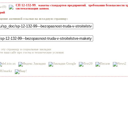
СП 12-132-99
,
макеты стандартов предприятий
,
требования безопасности т
ы (0)
систематизация заявок
арий
щение активной ссылки на исходную страницу:
 эту страницу в социальные закладки
те наш сайт про госты и технические условия: