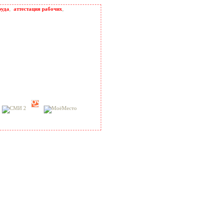
руда
,
аттестация рабочих
,