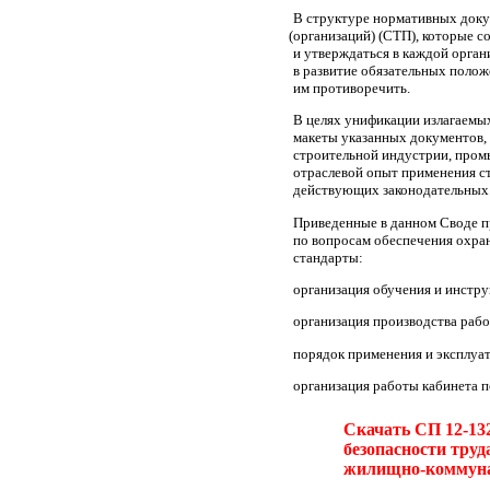
В структуре нормативных доку
(организаций
)
(СТП
), которые 
и утверждаться в каждой орга
в развитие обязательных поло
им противоречить.
В целях унификации излагаемы
макеты указанных документов, 
строительной индустрии, пром
отраслевой опыт применения с
действующих законодательных 
Приведенные в данном Своде п
по вопросам обеспечения охран
стандарты:
организация обучения и инстру
организация производства раб
порядок применения и эксплуа
организация работы кабинета п
Скачать СП 12-132
безопасности тру
жилищно-коммуна