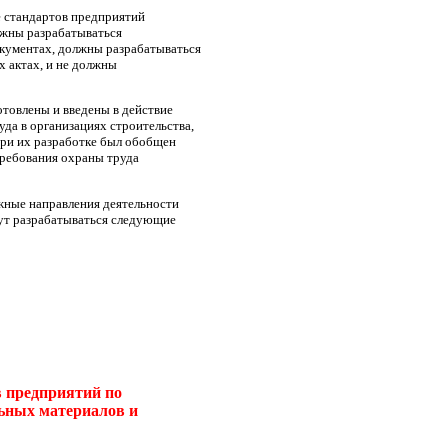
е стандартов предприятий
лжны разрабатываться
окументах, должны разрабатываться
 актах, и не должны
товлены и введены в действие
да в организациях строительства,
ри их разработке был обобщен
 требования охраны труда
жные направления деятельности
гут разрабатываться следующие
в предприятий по
льных материалов и