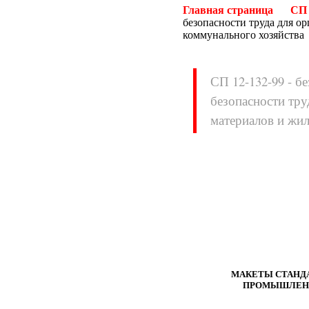
Главная страница
СП
безопасности труда для о
коммунального хозяйства
СП 12-132-99 - б
безопасности тру
Нормативные документы
материалов и жи
ВН
ВНП
ВНТП
ВСН
ГН
ГОСТЫ
ГСН
ГЭСН
ГЭСНм
ГЭСНп
ГЭСНр-2001
ЕНиР
МДС
МУ
НПБ
НПРМ
ОКП
ОНТП
ОСТН
ПБ
МАКЕТЫ СТАНДА
ПРОМЫШЛЕНН
ПОТ
ППБ
РД
РДС