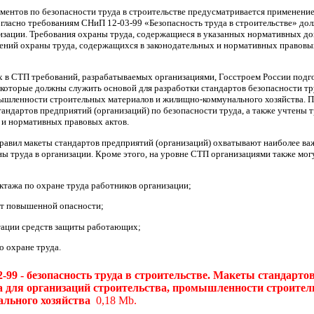
ментов по безопасности труда в строительстве предусматривается применени
согласно требованиям СНиП 12-03-99
«Безопасность
труда в строительстве» до
низации. Требования охраны труда, содержащиеся в указанных нормативных д
жений охраны труда, содержащихся в законодательных и нормативных правовых
х в СТП требований, разрабатываемых организациями, Госстроем России подго
которые должны служить основой для разработки стандартов безопасности тру
ышленности строительных материалов и жилищно-коммунального хозяйства. П
тандартов предприятий
(организаций
) по безопасности труда, а также учтены
и нормативных правовых актов.
равил макеты стандартов предприятий
(организаций
) охватывают наиболее ва
ы труда в организации. Кроме этого, на уровне СТП организациями также мо
ктажа по охране труда работников организации;
от повышенной опасности;
тации средств защиты работающих;
о охране труда.
-99 - безопасность труда в строительстве. Макеты стандарто
да для организаций строительства, промышленности строите
льного хозяйства
0,18 Mb.