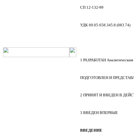
РНиП
РСН
СП 12-132-99
СанПиН
СБЦ
СН
СНиП
СНиР-91 Р
СП
УДК 69.05:658.345.8
(083
.74)
ТОИ
ТСН
ФЕР-2001
ФЕРм-2001
ФЕРп-2001
ФЕРр-2001
1 РАЗРАБОТАН Аналитическим
ПОДГОТОВЛЕН И ПРЕДСТАВЛЕН 
2 ПРИНЯТ И ВВЕДЕН В ДЕЙСТВИ
3 ВВЕДЕН ВПЕРВЫЕ
ВВЕДЕНИЕ